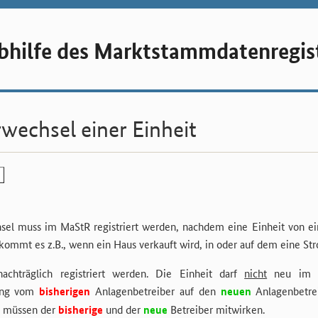
hilfe des Marktstammdaten­regis
rwechsel einer Einheit
hsel muss im MaStR registriert werden, nachdem eine Einheit von
kommt es z.B., wenn ein Haus verkauft wird, in oder auf dem eine St
achträglich registriert werden. Die Einheit darf
nicht
neu im Ma
ung vom
bisherigen
Anlagenbetreiber auf den
neuen
Anlagenbetrei
s müssen der
bisherige
und der
neue
Betreiber mitwirken.