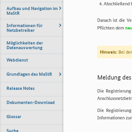
Abschließend b
Aufbau und Navigation im
MaStR
Danach ist die V
Informationen für
Pflichten dem
ne
Netzbetreiber
Möglichkeiten der
Datenauswertung
Hinweis:
Bei der
Webdienst
Grundlagen des MaStR
Meldung des 
Release Notes
Die Registrierun
Anschlussnetzbetr
Dokumenten-Download
Die Registrierun
Glossar
Informationen zum
Suche