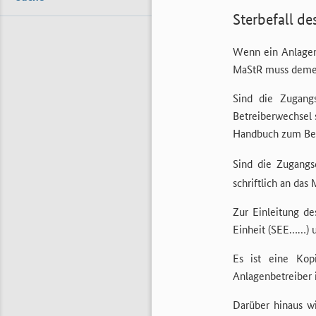
Sterbefall de
Wenn ein Anlagen
MaStR muss dement
Sind die Zugang
Betreiberwechsel 
Handbuch zum Bet
Sind die Zugangs
schriftlich an das
Zur Einleitung d
Einheit (SEE……) u
Es ist eine Kop
Anlagenbetreiber i
Darüber hinaus w