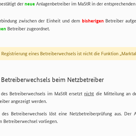
estätigt der
neue
Anlagenbetreiber im MaStR in der entsprechenden F
erbindung zwischen der Einheit und dem
bisherigen
Betreiber aufge
uen
Betreiber zugeordnet.
 Registrierung eines Betreiberwechsels ist nicht die Funktion „Markt
Betreiberwechsels beim Netzbetreiber
g des Betreiberwechsels im MaStR ersetzt
nicht
die Mitteilung an d
eiber angezeigt werden.
g des Betreiberwechsels löst eine Netzbetreiberprüfung aus. Der A
 Betreiberwechsel vorliegen.