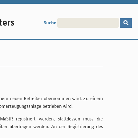
ters
Suche
 einem neuen Betreiber übernommen wird. Zu einem
romerzeugungsanlage betrieben wird.
StR registriert werden, stattdessen muss die
ber übertragen werden. An der Registrierung des