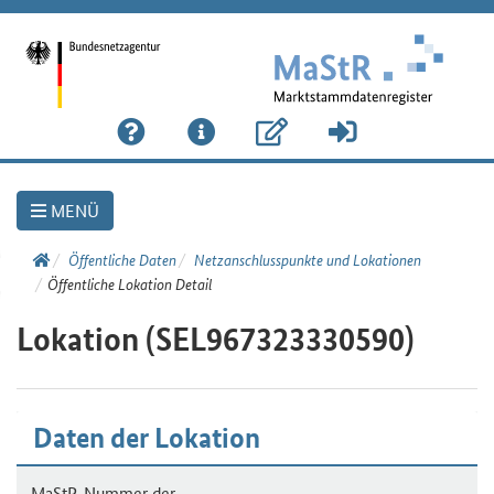
MENÜ
Link
Öffentliche Daten
Netzanschlusspunkte und Lokationen
zur
Öffentliche Lokation Detail
Startseite
Lokation (SEL967323330590)
Daten der Lokation
MaStR-Nummer der