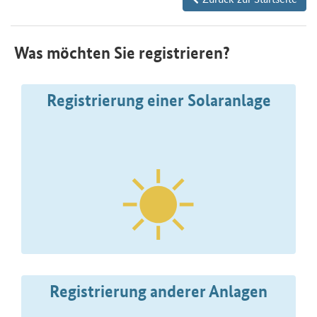
Was möchten Sie registrieren?
Registrierung einer Solaranlage
Registrierung anderer Anlagen