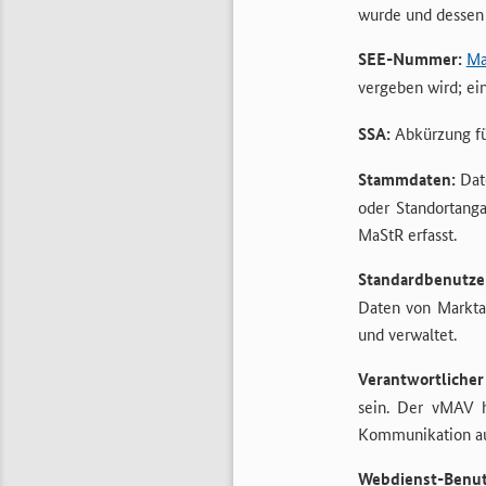
wurde und dessen
SEE-Nummer:
Ma
vergeben wird; ein
SSA:
Abkürzung für
Stammdaten:
Date
oder Standortang
MaStR erfasst.
Standardbenutze
Daten von Markta
und verwaltet.
Verantwortlicher
sein. Der vMAV h
Kommunikation au
Webdienst-Benut