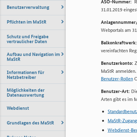
ASO-Nummer:
Re
Benutzerverwaltung
31.01.2019 einges
Pflichten im MaStR
Anlagennummer/A
Webportals am 31.
Schutz und Freigabe
vertraulicher Daten
Balkonkraftwerk:
vereinfachten Reg
Aufbau und Navigation im
MaStR
Benutzerkonto:
Z
MaStR anmelden. 
Informationen für
Netzbetreiber
Benutzer-Rollen
O
Möglichkeiten der
Benutzer-Art:
Die
Datenauswertung
Arten gibt es im 
Webdienst
Standardbenut
MaStR-Zugangs
Grundlagen des MaStR
Webdienst-Be