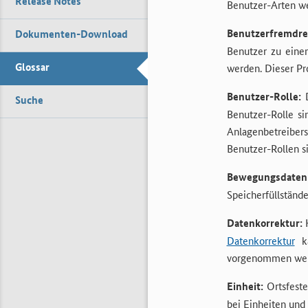
Release Notes
Benutzer-Arten we
Benutzerfremdreg
Dokumenten-Download
Benutzer zu eine
Glossar
werden. Dieser Pr
Benutzer-Rolle:
D
Suche
Benutzer-Rolle s
Anlagenbetreibers
Benutzer-Rollen s
Bewegungsdaten
Speicherfüllständ
Datenkorrektur:
K
Datenkorrektur
ka
vorgenommen wer
Einheit:
Ortsfeste
bei Einheiten und