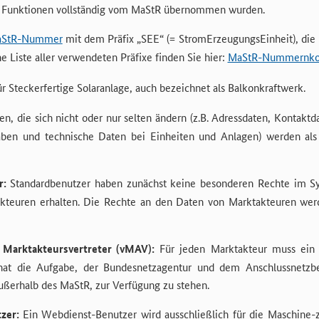
 Funktionen vollständig vom MaStR übernommen wurden.
StR-Nummer
mit dem Präfix „SEE“ (= StromErzeugungsEinheit), die 
e Liste aller verwendeten Präfixe finden Sie hier:
MaStR-Nummernkonze
 Steckerfertige Solaranlage, auch bezeichnet als Balkonkraftwerk.
n, die sich nicht oder nur selten ändern (z.B. Adressdaten, Konta
aben und technische Daten bei Einheiten und Anlagen) werden a
r:
Standardbenutzer haben zunächst keine besonderen Rechte im Sy
kteuren erhalten. Die Rechte an den Daten von Marktakteuren we
 Marktakteursvertreter (vMAV):
Für jeden Marktakteur muss ein v
at die Aufgabe, der Bundesnetzagentur und dem Anschlussnetzbetr
ßerhalb des MaStR, zur Verfügung zu stehen.
zer:
Ein Webdienst-Benutzer wird ausschließlich für die Maschine-z