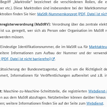
egriff „Marktrolle“ bezeichnet die verschiedenen Rollen, die 
ber etc.). Diese Marktrollen sind insbesondere bei der Marktkomm
ktrollen finden Sie hier:
MaStR-Nummernkonzept (PDF, Datei ist nicht 
registerverordnung (MaStRV):
Verordnung über das zentrale elektr
ist u.a. geregelt, wer sich als Person oder Organisation im MaStR 
 werden müssen.
Eindeutige Identifikationsnummer, die im MaStR u.a. für
Marktakteu
weitere Informationen zum Aufbau der Nummer und der verwendet
DF, Datei ist nicht barrierefrei)
.
ätssicherung der Bundesnetzagentur, die sich um die Richtigkeit de
mmert, Informationen für Veröffentlichungen aufbereitet und z.B.
t:
Maschine-zu-Maschine-Schnittstelle, die registrierten
Webdienst-
ten aus dem MaStR abzufragen. Netzbetreiber können darüber hinaus
n; weitere Informationen finden Sie auf der Seite zum
Webdienst
.