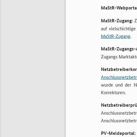
MaStR-Webportal
MaStR-Zugang:
Z
auf vielschichti
MaStR-Zugang
.
MaStR-Zugangs-A
Zugangs Marktakte
Netzbetreiberkor
Anschlussnetzbetr
wurde und der Ne
Korrekturen.
Netzbetreiberpr
Anschlussnetzb
Anschlussnetzbet
PV-Meldeportal: