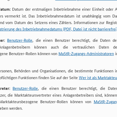
datum:
Datum der erstmaligen Inbetriebnahme einer Einheit oder An
eurs vermerkt ist. Das Inbetriebnahmedatum ist unabhängig vom 
nd vom Datum des Setzens eines Zählers. Informationen zur Regist
trierung des Inbetriebnahmedatums (PDF, Datei ist nicht barrierefrei
er:
Benutzer-Rolle
, die einen Benutzer berechtigt, die Daten d
Anlagenbetreibern können auch die vertraulichen Daten der
gene Benutzer-Rollen können von
MaStR-Zugangs-Administratoren
i
rsonen, Behörden und Organisationen, die bestimmte Funktionen 
spflichtigen Funktionen finden Sie auf der Seite
Wer ist als Marktakteur
reter:
Benutzer-Rolle
, die einen Benutzer berechtigt, die Dat
zer, die Marktakteursvertreter eines Anlagenbetreibers sind, könne
 Marktakteursbezogene Benutzer-Rollen können von
MaStR-Zugang
geben werden.