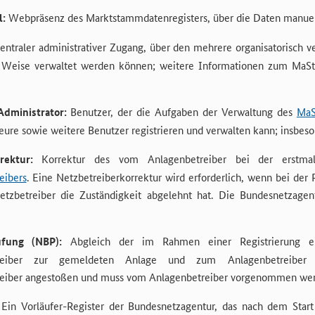
:
Webpräsenz des Marktstammdatenregisters, über die Daten manuell
entraler administrativer Zugang, über den mehrere organisatorisch
ge Weise verwaltet werden können; weitere Informationen zum MaS
dministrator:
Benutzer, der die Aufgaben der Verwaltung des
MaS
ure sowie weitere Benutzer registrieren und verwalten kann; insbeso
rektur:
Korrektur des vom Anlagenbetreiber bei der erstmali
eibers
. Eine Netzbetreiberkorrektur wird erforderlich, wenn bei der 
tzbetreiber die Zuständigkeit abgelehnt hat. Die Bundesnetzagen
üfung (NBP):
Abgleich der im Rahmen einer Registrierung e
etreiber zur gemeldeten Anlage und zum Anlagenbetreiber
reiber angestoßen und muss vom Anlagenbetreiber vorgenommen wer
Ein Vorläufer-Register der Bundesnetzagentur, das nach dem Star