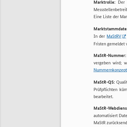
Marktrolle:
Der B
Messstellenbetrei
Eine Liste der Mar
Marktstammdaten
In der
MaStRV
Fristen gemeldet
MaStR-Nummer:
vergeben wird; 
Nummernkonzept (P
MaStR-QS:
Qualit
Prüfpflichten kü
bearbeitet.
MaStR-Webdiens
automatisiert Da
MaStR zurücksende