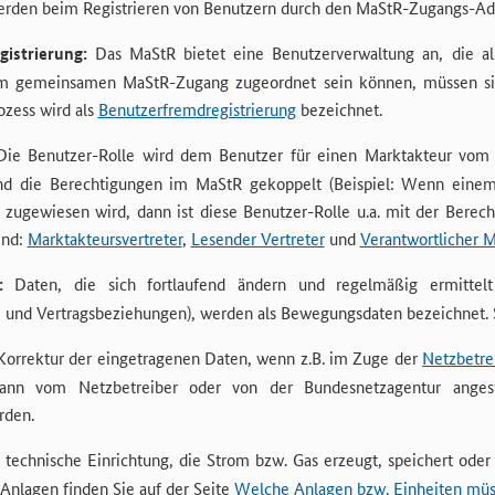
rden beim Registrieren von Benutzern durch den MaStR-Zugangs-Admi
istrierung:
Das MaStR bietet eine Benutzerverwaltung an, die a
m gemeinsamen MaStR-Zugang zugeordnet sein können, müssen si
ozess wird als
Benutzerfremdregistrierung
bezeichnet.
ie Benutzer-Rolle wird dem Benutzer für einen Marktakteur vo
ind die Berechtigungen im MaStR gekoppelt (Beispiel: Wenn einem 
 zugewiesen wird, dann ist diese Benutzer-Rolle u.a. mit der Berech
ind:
Marktakteursvertreter
,
Lesender Vertreter
und
Verantwortlicher M
:
Daten, die sich fortlaufend ändern und regelmäßig ermittelt
e und Vertragsbeziehungen), werden als Bewegungsdaten bezeichnet.
orrektur der eingetragenen Daten, wenn z.B. im Zuge der
Netzbetre
nn vom Netzbetreiber oder von der Bundesnetzagentur ange
den.
 technische Einrichtung, die Strom bzw. Gas erzeugt, speichert oder 
 Anlagen finden Sie auf der Seite
Welche Anlagen bzw. Einheiten müss