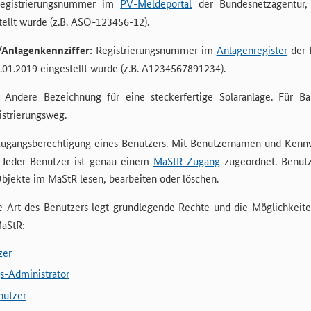
gistrierungsnummer im
PV-Meldeportal
der Bundesnetzagentur,
tellt wurde (z.B. ASO-123456-12).
nlagenkennziffer:
Registrierungsnummer im
Anlagenregister
der 
01.2019 eingestellt wurde (z.B. A1234567891234).
Andere Bezeichnung für eine steckerfertige Solaranlage. Für B
istrierungsweg.
ugangsberechtigung eines Benutzers. Mit Benutzernamen und Kennwo
Jeder Benutzer ist genau einem
MaStR-Zugang
zugeordnet. Benut
bjekte im MaStR lesen, bearbeiten oder löschen.
 Art des Benutzers legt grundlegende Rechte und die Möglichkeite
MaStR:
zer
-Administrator
nutzer