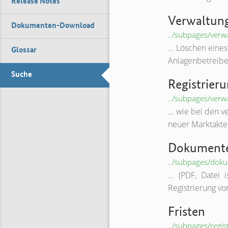
Release Notes
Verwaltung
Dokumenten-Download
../subpages/verw
... Löschen eine
Glossar
Anlagenbetreibe
Suche
Registrie
../subpages/verw
... wie bei den 
neuer Marktakteu
Dokument
../subpages/dok
... (PDF, Datei
Registrierung vo
Fristen
../subpages/regis