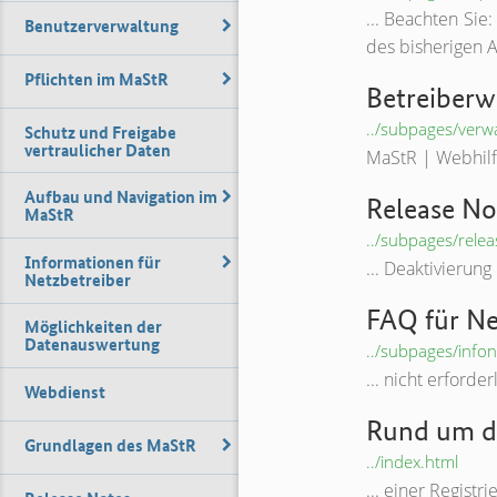
... Beachten Sie
Benutzerverwaltung
des bisherigen A
Pflichten im MaStR
Betreiberwe
../subpages/verw
Schutz und Freigabe
vertraulicher Daten
MaStR | Webhil
Aufbau und Navigation im
Release No
MaStR
../subpages/rele
Informationen für
... Deaktivieru
Netzbetreiber
FAQ für Ne
Möglichkeiten der
Datenauswertung
../subpages/infon
... nicht erford
Webdienst
Rund um di
Grundlagen des MaStR
../index.html
... einer Regist