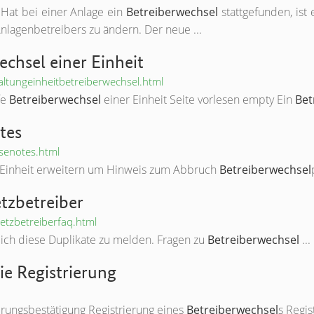
: Hat bei einer Anlage ein
Betreiberwechsel
stattgefunden, ist
nlagenbetreibers zu ändern. Der neue ...
chsel einer Einheit
altungeinheitbetreiberwechsel.html
fe
Betreiberwechsel
einer Einheit Seite vorlesen empty Ein
Bet
tes
asenotes.html
ng Einheit erweitern um Hinweis zum Abbruch
Betreiberwechsel
tzbetreiber
etzbetreiberfaq.html
erlich diese Duplikate zu melden. Fragen zu
Betreiberwechsel
...
e Registrierung
rierungsbestätigung Registrierung eines
Betreiberwechsel
s Regis