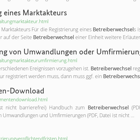
 eines Marktakteurs
altungmarktakteur.html
s Marktakteurs Für die Registrierung eines
Betreiberwechsel
s 
r auf der Seite
Betreiberwechsel
einer Einheit weitere Erläuter
rung von Umwandlungen oder Umfirmierun
altungmarktakteurumfirmierung.html
verschiedenen Ereignissen vorzugehen ist.
Betreiberwechsel
reg
r registriert werden muss, dann muss ggf. ein
Betreiberwechs
en-Download
umentendownload.html
 ist nicht barrierefrei) Handbuch zum
Betreiberwechsel
(PDF
n Umwandlungen und Umfirmierungen (PDF, Datei ist nicht ...
trierungverpflichtendfristen.html